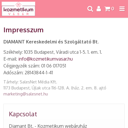
0
Impresszum
DIAMANT Kereskedelmi és Szolgáltató Bt.
Székhely: 1035 Budapest, Váradi utca 1-5. 1. em. 1.
E-mail:
info@kozmetikumvasar.hu
Cégjegyzék szám: 01 06 017051
Adószám: 28143844-1-41
Tárhely: SalesNet Média Kft.
1173 Budapest, Újlak utca 116-128. A. lház. 2. em. 8. ajtó
marketing@salesnet.hu
Kapcsolat
Diamant Bt. - Kozmetikum webáruház