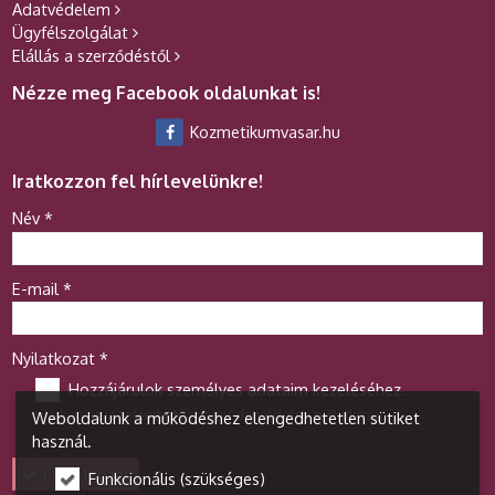
Adatvédelem
Ügyfélszolgálat
Elállás a szerződéstől
Nézze meg Facebook oldalunkat is!
Kozmetikumvasar.hu
Iratkozzon fel hírlevelünkre!
-
Név
*
-
E-mail
*
-
Nyilatkozat
*
Hozzájárulok személyes adataim kezeléséhez.
Ide kattintva tekinthető meg:
Adatvédelmi nyilatkozat
.
Weboldalunk a működéshez elengedhetetlen sütiket
-
használ.
Feliratkozás
Funkcionális (szükséges)