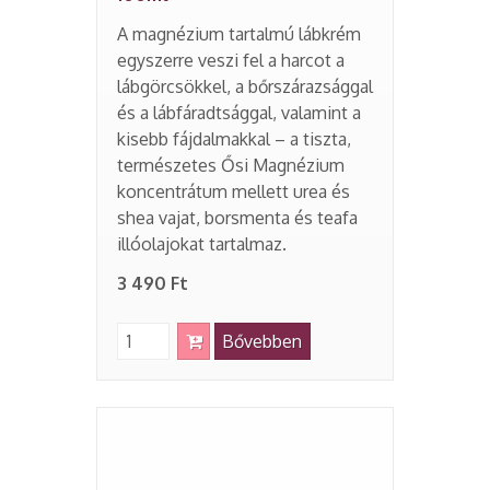
A magnézium tartalmú lábkrém
egyszerre veszi fel a harcot a
lábgörcsökkel, a bőrszárazsággal
és a lábfáradtsággal, valamint a
kisebb fájdalmakkal – a tiszta,
természetes Ősi Magnézium
koncentrátum mellett urea és
shea vajat, borsmenta és teafa
illóolajokat tartalmaz.
3 490 Ft
Bővebben