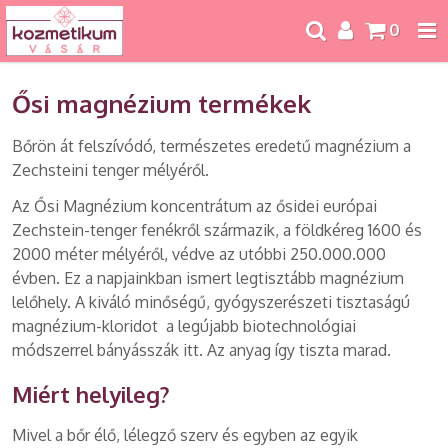
0
Ősi magnézium termékek
Bőrön át felszívódó, természetes eredetű magnézium a
Zechsteini tenger mélyéről.
Az Ősi Magnézium koncentrátum az ősidei európai
Zechstein-tenger fenékről származik, a földkéreg 1600 és
2000 méter mélyéről, védve az utóbbi 250.000.000
évben. Ez a napjainkban ismert legtisztább magnézium
lelőhely. A kiváló minőségű, gyógyszerészeti tisztaságú
magnézium-kloridot a legújabb biotechnológiai
módszerrel bányásszák itt. Az anyag így tiszta marad.
Miért helyileg?
Mivel a bőr élő, lélegző szerv és egyben az egyik