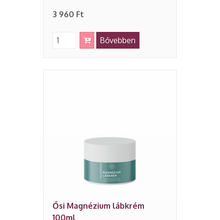
3 960 Ft
Bővebben
Ősi Magnézium lábkrém
100ml