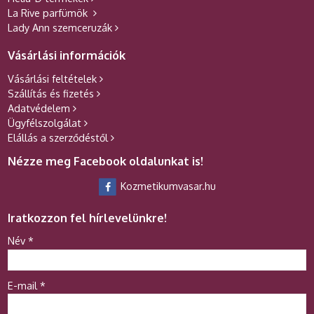
La Rive parfümök
Lady Ann szemceruzák
Vásárlási információk
Vásárlási feltételek
Szállítás és fizetés
Adatvédelem
Ügyfélszolgálat
Elállás a szerződéstől
Nézze meg Facebook oldalunkat is!
Kozmetikumvasar.hu
Iratkozzon fel hírlevelünkre!
-
Név
*
-
E-mail
*