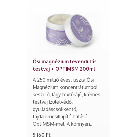
Ősi magnézium levendulás
testvaj + OPTIMSM 200ml
A 250 millió éves, tiszta Ősi
Magnézium koncentrátumból
készülő, lágy textúrájú, krémes
testvaj ízületvédő,
gyulladáscsökkentő,
fájdalomcsillapító hatású
OptiMSM-mel. A könnyen..
5 160 Ft