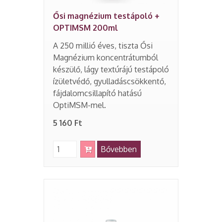
Ősi magnézium testápoló +
OPTIMSM 200ml
A 250 millió éves, tiszta Ősi
Magnézium koncentrátumból
készülő, lágy textúrájú testápoló
ízületvédő, gyulladáscsökkentő,
fájdalomcsillapító hatású
OptiMSM-mel.
5 160 Ft
Bővebben