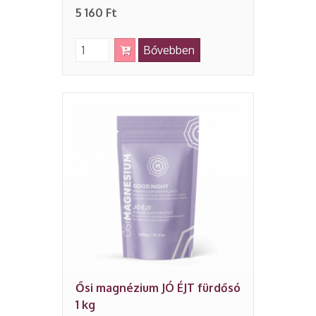
5 160 Ft
Bővebben
Ősi magnézium JÓ ÉJT fürdősó
1 kg