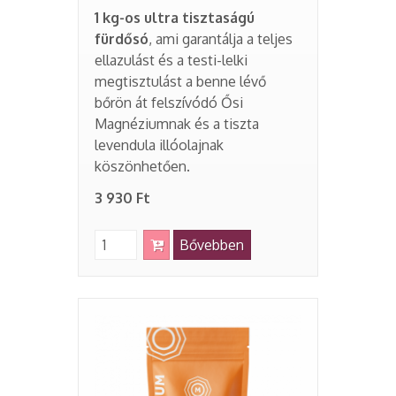
1 kg-os ultra tisztaságú
fürdősó
, ami garantálja a teljes
ellazulást és a testi-lelki
megtisztulást a benne lévő
bőrön át felszívódó Ősi
Magnéziumnak és a tiszta
levendula illóolajnak
köszönhetően.
3 930 Ft
Bővebben