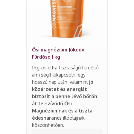
Ősi magnézium Jókedv
Fürdősó 1 kg
1 kg-os ultra tisztaságú fürdősó,
ami segít kikapcsolni egy
hosszú nap után, valamint
jó
közérzetet és energiát
biztosít a benne lévő bőrön
át felszívódó Ősi
Magnéziumnak és a tiszta
édesnarancs
illóolajnak
köszönhetően.