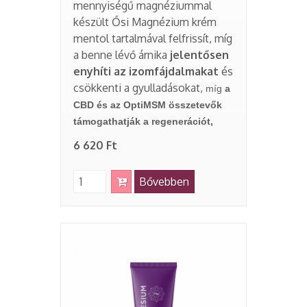
mennyiségű magnéziummal
készült Ősi Magnézium krém
mentol tartalmával felfrissít, míg
a benne lévő árnika
jelentősen
enyhíti az izomfájdalmakat
és
csökkenti a gyulladásokat,
míg
a
CBD és az OptiMSM összetevők
támogathatják a regenerációt,
6 620 Ft
Bővebben