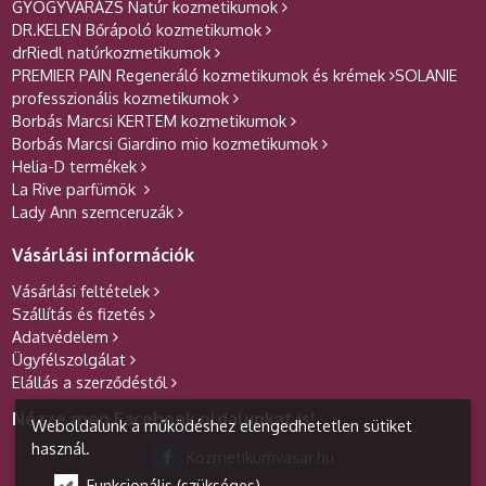
GYÓGYVARÁZS Natúr kozmetikumok
DR.KELEN Bőrápoló kozmetikumok
drRiedl natúrkozmetikumok
PREMIER PAIN Regeneráló kozmetikumok és krémek
SOLANIE
professzionális kozmetikumok
Borbás Marcsi KERTEM kozmetikumok
Borbás Marcsi Giardino mio kozmetikumok
Helia-D termékek
La Rive parfümök
Lady Ann szemceruzák
Vásárlási információk
Vásárlási feltételek
Szállítás és fizetés
Adatvédelem
Ügyfélszolgálat
Elállás a szerződéstől
Nézze meg Facebook oldalunkat is!
Weboldalunk a működéshez elengedhetetlen sütiket
használ.
Kozmetikumvasar.hu
Funkcionális (szükséges)