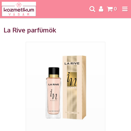
0
La Rive parfümök