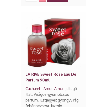
LA RIVE Sweet Rose Eau De
Parfum 90ml
Cacharel - Amor-Amor
jellegű
illat. Virágos-gyümölcsös
parfüm, illatjegyei: gyöngyvirág,
fehér pézsma, jázmin,