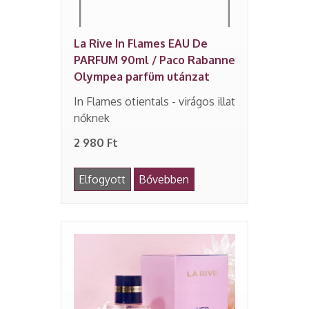
La Rive In Flames EAU De
PARFUM 90ml / Paco Rabanne
Olympea parfüm utánzat
In Flames otientals - virágos illat
nőknek
2 980 Ft
Elfogyott
Bővebben