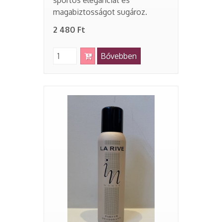
sportos eleganciát és
magabiztosságot sugároz.
2 480 Ft
Bővebben