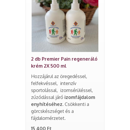
2 db Premier Pain regeneráló
krém 2X 500 ml
Hozzájárul az öregedéssel,
felfekvéssel, intenzív
sportolással, izomsérüléssel,
zúzódással járó
izomfájdalom
enyhítéséhez.
Csökkenti a
görcskészséget és a
fájdalomérzetet.
15 400 Ft