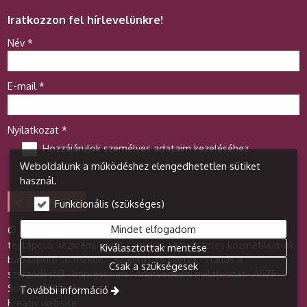
Iratkozzon fel hírlevelünkre!
-
Név
*
-
E-mail
*
-
Nyilatkozat
*
Hozzájárulok személyes adataim kezeléséhez.
Ide kattintva tekinthető meg:
Adatvédelmi nyilatkozat
.
Weboldalunk a működéshez elengedhetetlen sütiket
-
használ.
Feliratkozás
Funkcionális (szükséges)
-
Mindet elfogadom
© 2026 Kozmetikum webáruház - Diamant Bt. Arckrém,
testápoló, kézkrém, natúr sampon, természetes kozmetikumok,
Kiválasztottak mentése
babaápoló termékek.
Szállítás és fizetés
Elállás a
-
Csak a szükségesek
szerződéstől
Impresszum
Adatvédelmi nyilatkozat
ÁSZF
-
Süti beállítások
További információ
Kreatív website