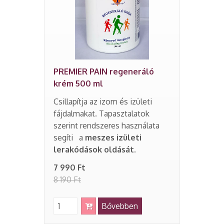
PREMIER PAIN regeneráló
krém 500 ml
Csillapítja az izom és izületi
fájdalmakat. Tapasztalatok
szerint rendszeres használata
segíti a
meszes izületi
lerakódások oldását.
7 990 Ft
8 190 Ft
Bővebben