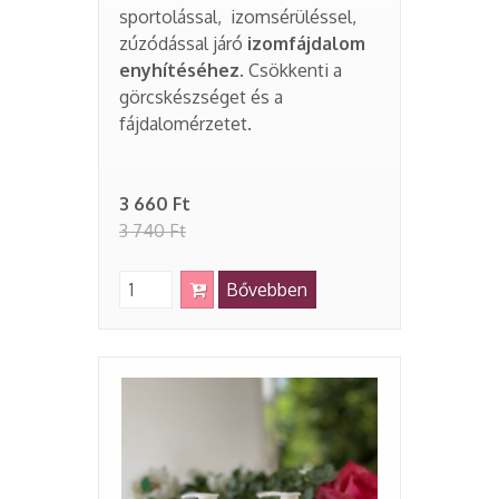
sportolással, izomsérüléssel,
zúzódással járó
izomfájdalom
enyhítéséhez.
C
sökkenti a
görcskészséget és a
fájdalomérzetet.
3 660 Ft
3 740 Ft
Bővebben