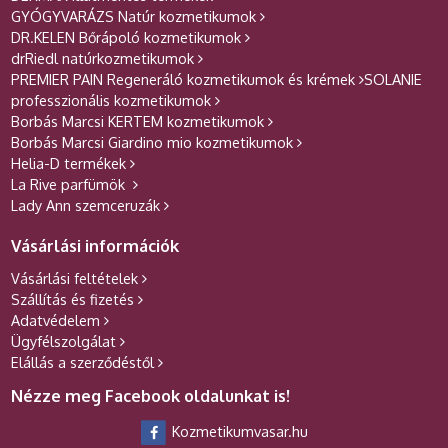
GYÓGYVARÁZS Natúr kozmetikumok
DR.KELEN Bőrápoló kozmetikumok
drRiedl natúrkozmetikumok
PREMIER PAIN Regeneráló kozmetikumok és krémek
SOLANIE
professzionális kozmetikumok
Borbás Marcsi KERTEM kozmetikumok
Borbás Marcsi Giardino mio kozmetikumok
Helia-D termékek
La Rive parfümök
Lady Ann szemceruzák
Vásárlási információk
Vásárlási feltételek
Szállítás és fizetés
Adatvédelem
Ügyfélszolgálat
Elállás a szerződéstől
Nézze meg Facebook oldalunkat is!
Kozmetikumvasar.hu