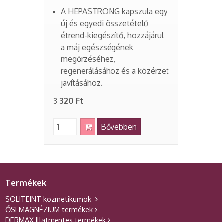
A HEPASTRONG kapszula egy
új és egyedi összetételű
étrend-kiegészítő, hozzájárul
a máj egészségének
megőrzéséhez,
regenerálásához és a közérzet
javításához.
3 320 Ft
Bővebben
Termékek
SOLITEINT kozmetikumok
ŐSI MAGNÉZIUM termékek
DERMAX Illatmentes termékek