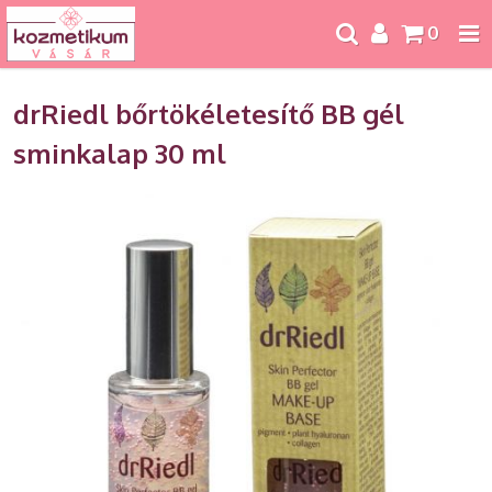
0
drRiedl bőrtökéletesítő BB gél
sminkalap 30 ml