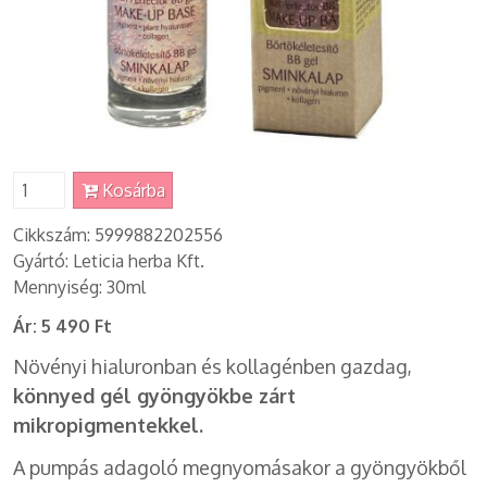
Kosárba
Cikkszám: 5999882202556
Gyártó: Leticia herba Kft.
Mennyiség: 30ml
Ár:
5 490 Ft
Növényi hialuronban és kollagénben gazdag,
könnyed gél gyöngyökbe zárt
mikropigmentekkel.
A pumpás adagoló megnyomásakor a gyöngyökből