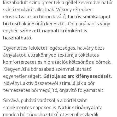
kiszabadult színpigmentek a géllel keveredve natúr
színű emulziót alkotnak. Vékony rétegben
eloszlatva az arcbőrön kiváló,
tartós sminkalapot
biztosít
akár 8 órán keresztül. Önmagában is vagy
enyhén
színezett nappali krémként is
használható.
Egyenletes felületet, egészséges, halvány bézs
árnyalatot, ultrakönnyed textúrája tökéletes
komfortérzetet és hidratációt kölcsönöz a bőrnek.
Kiegyenlíti a bőr szabad szemmel látható
egyenetlenségeit.
Gátolja az arc kifényesedését.
Növényi, aktív összetevői stimulálják a bőr
természetes bőrmegújító, önjavító folyamatait.
Simává, puhává varázsolja a bőrfelszínt
sminkmentes napokon is.
Natúr színárnyalat
a
minden bőrtónushoz tökéletesen illeszkedik.