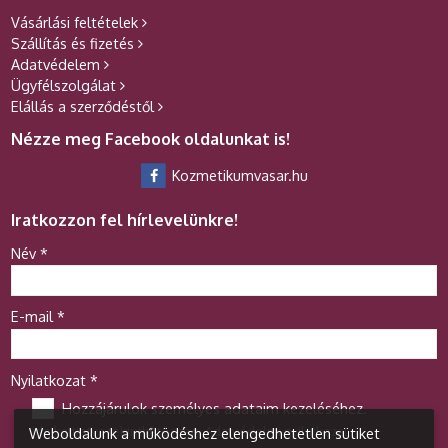
Vásárlási feltételek
Szállítás és fizetés
Adatvédelem
Ügyfélszolgálat
Elállás a szerződéstől
Nézze meg Facebook oldalunkat is!
Kozmetikumvasar.hu
Iratkozzon fel hírlevelünkre!
-
Név
*
-
E-mail
*
-
Nyilatkozat
*
Hozzájárulok személyes adataim kezeléséhez.
Ide kattintva tekinthető meg:
Adatvédelmi nyilatkozat
.
Weboldalunk a működéshez elengedhetetlen sütiket
-