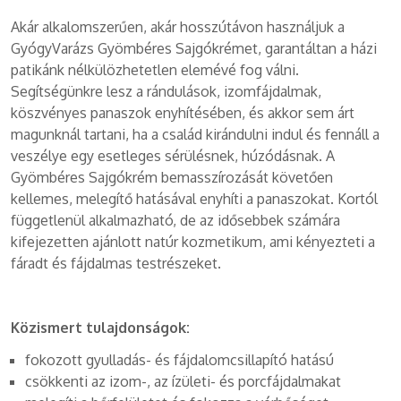
Akár alkalomszerűen, akár hosszútávon használjuk a
GyógyVarázs Gyömbéres Sajgókrémet, garantáltan a házi
patikánk nélkülözhetetlen elemévé fog válni.
Segítségünkre lesz a rándulások, izomfájdalmak,
köszvényes panaszok enyhítésében, és akkor sem árt
magunknál tartani, ha a család kirándulni indul és fennáll a
veszélye egy esetleges sérülésnek, húzódásnak. A
Gyömbéres Sajgókrém bemasszírozását követően
kellemes, melegítő hatásával enyhíti a panaszokat. Kortól
függetlenül alkalmazható, de az idősebbek számára
kifejezetten ajánlott natúr kozmetikum, ami kényezteti a
fáradt és fájdalmas testrészeket.
Közismert tulajdonságok:
fokozott gyulladás- és fájdalomcsillapító hatású
csökkenti az izom-, az ízületi- és porcfájdalmakat