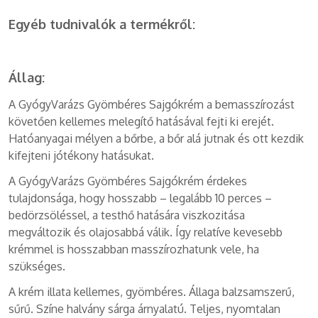
Egyéb tudnivalók a termékről:
Állag:
A GyógyVarázs Gyömbéres Sajgókrém a bemasszírozást
követően kellemes melegítő hatásával fejti ki erejét.
Hatóanyagai mélyen a bőrbe, a bőr alá jutnak és ott kezdik
kifejteni jótékony hatásukat.
A GyógyVarázs Gyömbéres Sajgókrém érdekes
tulajdonsága, hogy hosszabb – legalább 10 perces –
bedörzsöléssel, a testhő hatására viszkozitása
megváltozik és olajosabbá válik. Így relatíve kevesebb
krémmel is hosszabban masszírozhatunk vele, ha
szükséges.
A krém illata kellemes, gyömbéres. Állaga balzsamszerű,
sűrű. Színe halvány sárga árnyalatú. Teljes, nyomtalan