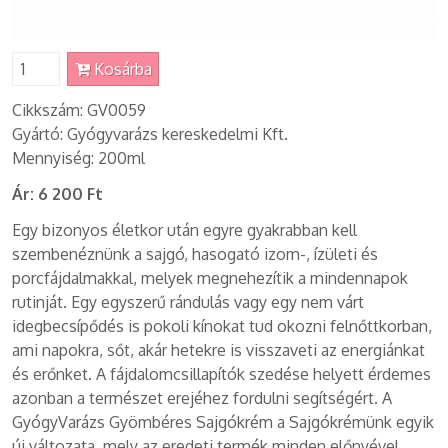
Kosárba
Cikkszám: GV0059
Gyártó: Gyógyvarázs kereskedelmi Kft.
Mennyiség: 200ml
Ár:
6 200 Ft
Egy bizonyos életkor után egyre gyakrabban kell
szembenéznünk a sajgó, hasogató izom-, ízületi és
porcfájdalmakkal, melyek megnehezítik a mindennapok
rutinját. Egy egyszerű rándulás vagy egy nem várt
idegbecsípődés is pokoli kínokat tud okozni felnőttkorban,
ami napokra, sőt, akár hetekre is visszaveti az energiánkat
és erőnket. A fájdalomcsillapítók szedése helyett érdemes
azonban a természet erejéhez fordulni segítségért. A
GyógyVarázs Gyömbéres Sajgókrém a Sajgókrémünk egyik
új változata, mely az eredeti termék minden előnyével