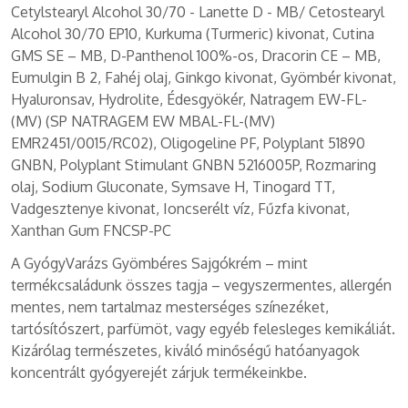
Cetylstearyl Alcohol 30/70 - Lanette D - MB/ Cetostearyl
Alcohol 30/70 EP10, Kurkuma (Turmeric) kivonat, Cutina
GMS SE – MB, D-Panthenol 100%-os, Dracorin CE – MB,
Eumulgin B 2, Fahéj olaj, Ginkgo kivonat, Gyömbér kivonat,
Hyaluronsav, Hydrolite, Édesgyökér, Natragem EW-FL-
(MV) (SP NATRAGEM EW MBAL-FL-(MV)
EMR2451/0015/RC02), Oligogeline PF, Polyplant 51890
GNBN, Polyplant Stimulant GNBN 5216005P, Rozmaring
olaj, Sodium Gluconate, Symsave H, Tinogard TT,
Vadgesztenye kivonat, Ioncserélt víz, Fűzfa kivonat,
Xanthan Gum FNCSP-PC
A GyógyVarázs Gyömbéres Sajgókrém – mint
termékcsaládunk összes tagja – vegyszermentes, allergén
mentes, nem tartalmaz mesterséges színezéket,
tartósítószert, parfümöt, vagy egyéb felesleges kemikáliát.
Kizárólag természetes, kiváló minőségű hatóanyagok
koncentrált gyógyerejét zárjuk termékeinkbe.