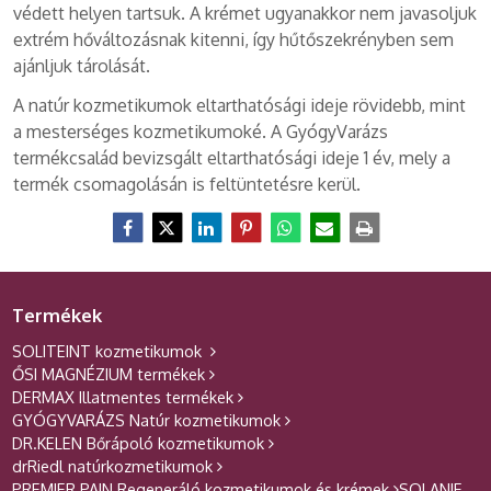
védett helyen tartsuk. A krémet ugyanakkor nem javasoljuk
extrém hőváltozásnak kitenni, így hűtőszekrényben sem
ajánljuk tárolását.
A natúr kozmetikumok eltarthatósági ideje rövidebb, mint
a mesterséges kozmetikumoké. A GyógyVarázs
termékcsalád bevizsgált eltarthatósági ideje 1 év, mely a
termék csomagolásán is feltüntetésre kerül.
Termékek
SOLITEINT kozmetikumok
ŐSI MAGNÉZIUM termékek
DERMAX Illatmentes termékek
GYÓGYVARÁZS Natúr kozmetikumok
DR.KELEN Bőrápoló kozmetikumok
drRiedl natúrkozmetikumok
PREMIER PAIN Regeneráló kozmetikumok és krémek
SOLANIE