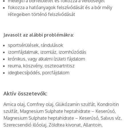
melegíti a bőrfelületet és fokozza a vérbőséget
fokozza a hatóanyagok felszívódását és a bőr mély
rétegeiben történő felszívódását
Javasolt az alábbi problémákra:
sportsérülések, rándulások
izomfájdalmak, izomláz, izomhúzódás
krónikus, vagy alkalmi ízületi fájdalom
reuma, köszvény, oszteoartritisz
idegbecsípődés, porcfájdalom
Aktív összetevők:
Arnica olaj, Comfrey olaj, Glükózamin szulfát, Kondroitin
szulfát, Magnesium Sulphate heptahidrate – Keserűsó,
Magnesium Sulphate heptahidrate – Keserűsó, Salvus víz,
Szerecsendió illóolaj, Zöldtea kivonat, Allantoin,