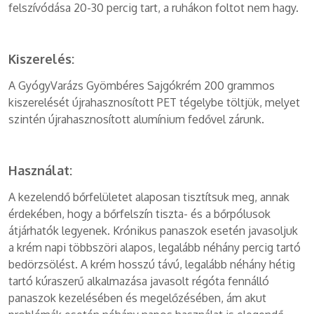
felszívódása 20-30 percig tart, a ruhákon foltot nem hagy.
Kiszerelés:
A GyógyVarázs Gyömbéres Sajgókrém 200 grammos
kiszerelését újrahasznosított PET tégelybe töltjük, melyet
szintén újrahasznosított alumínium fedővel zárunk.
Használat:
A kezelendő bőrfelületet alaposan tisztítsuk meg, annak
érdekében, hogy a bőrfelszín tiszta- és a bőrpólusok
átjárhatók legyenek. Krónikus panaszok esetén javasoljuk
a krém napi többszöri alapos, legalább néhány percig tartó
bedörzsölést. A krém hosszú távú, legalább néhány hétig
tartó kúraszerű alkalmazása javasolt régóta fennálló
panaszok kezelésében és megelőzésében, ám akut