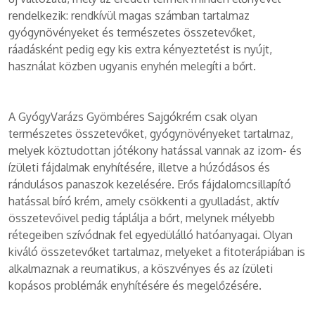
rendelkezik: rendkívül magas számban tartalmaz
gyógynövényeket és természetes összetevőket,
ráadásként pedig egy kis extra kényeztetést is nyújt,
használat közben ugyanis enyhén melegíti a bőrt.
A GyógyVarázs Gyömbéres Sajgókrém csak olyan
természetes összetevőket, gyógynövényeket tartalmaz,
melyek köztudottan jótékony hatással vannak az izom- és
ízületi fájdalmak enyhítésére, illetve a húzódásos és
rándulásos panaszok kezelésére. Erős fájdalomcsillapító
hatással bíró krém, amely csökkenti a gyulladást, aktív
összetevőivel pedig táplálja a bőrt, melynek mélyebb
rétegeiben szívódnak fel egyedülálló hatóanyagai. Olyan
kiváló összetevőket tartalmaz, melyeket a fitoterápiában is
alkalmaznak a reumatikus, a köszvényes és az ízületi
kopásos problémák enyhítésére és megelőzésére.