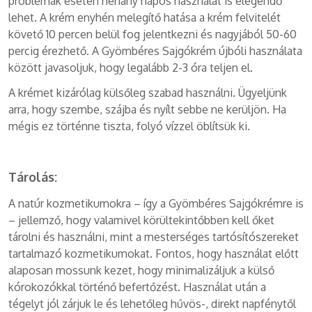
problémák esetén néhány napos használat is elegendő
lehet. A krém enyhén melegítő hatása a krém felvitelét
követő 10 percen belül fog jelentkezni és nagyjából 50-60
percig érezhető. A Gyömbéres Sajgókrém újbóli használata
között javasoljuk, hogy legalább 2-3 óra teljen el.
A krémet kizárólag külsőleg szabad használni. Ügyeljünk
arra, hogy szembe, szájba és nyílt sebbe ne kerüljön. Ha
mégis ez történne tiszta, folyó vízzel öblítsük ki.
Tárolás:
A natúr kozmetikumokra – így a Gyömbéres Sajgókrémre is
– jellemző, hogy valamivel körültekintőbben kell őket
tárolni és használni, mint a mesterséges tartósítószereket
tartalmazó kozmetikumokat. Fontos, hogy használat előtt
alaposan mossunk kezet, hogy minimalizáljuk a külső
kórokozókkal történő befertőzést. Használat után a
tégelyt jól zárjuk le és lehetőleg hűvös-, direkt napfénytől