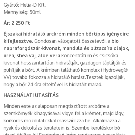
Gyártó: Helia-D Kft.
Mennyiség: 50ml
Ár:
2 250 Ft
Éjszakai hidratáló arckrém minden bőrtípus igényeire
kifejlesztve
. Gondosan válogatott összetevői, a
bio
napraforgószár-kivonat, mandula és búzacsíra olajok,
urea, shea vaj, aloe vera
koncentrátum és csicsóka
kivonat hosszantartóan hidratálják, gazdagon táplálják és
puhítják a bőrt. A krémben található komplex (Hydroveg®
VV) tovább fokozza a hidratáló hatást.Tesztek igazolják,
hogy a bőr 24 óra elteltével is hidratált marad.
HASZNÁLATI UTASÍTÁS
Minden este az alaposan megtisztított arcbőrre a
szemkörnyék kihagyásával vigye fel a krémet, majd lágy,
körkörös mozdulatokkal masszírozza be. Alkalmazza a
nyak és dekoltázs területein is. Szembe kerüléskor bő