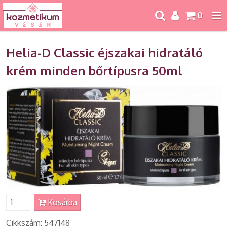
0
Helia-D Classic éjszakai hidratáló
krém minden bőrtípusra 50ml
Kosárba
Cikkszám: 547148