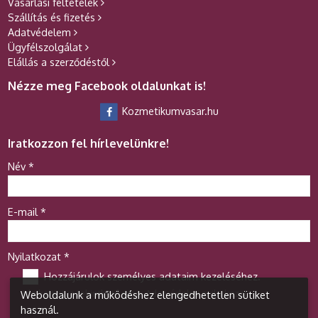
Vásárlási feltételek
Szállítás és fizetés
Adatvédelem
Ügyfélszolgálat
Elállás a szerződéstől
Nézze meg Facebook oldalunkat is!
Kozmetikumvasar.hu
Iratkozzon fel hírlevelünkre!
-
Név
*
-
E-mail
*
-
Nyilatkozat
*
Hozzájárulok személyes adataim kezeléséhez.
Ide kattintva tekinthető meg:
Adatvédelmi nyilatkozat
.
Weboldalunk a működéshez elengedhetetlen sütiket
-
használ.