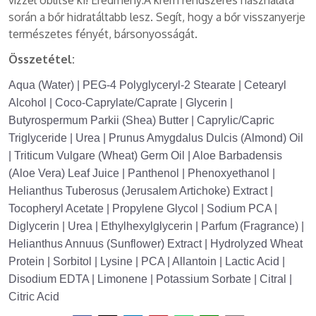
vízzel öblítse ki! Eredmény:A krém rendszeres használata
során a bőr hidratáltabb lesz. Segít, hogy a bőr visszanyerje
természetes fényét, bársonyosságát.
Összetétel:
Aqua (Water) | PEG-4 Polyglyceryl-2 Stearate | Cetearyl
Alcohol | Coco-Caprylate/Caprate | Glycerin |
Butyrospermum Parkii (Shea) Butter | Caprylic/Capric
Triglyceride | Urea | Prunus Amygdalus Dulcis (Almond) Oil
| Triticum Vulgare (Wheat) Germ Oil | Aloe Barbadensis
(Aloe Vera) Leaf Juice | Panthenol | Phenoxyethanol |
Helianthus Tuberosus (Jerusalem Artichoke) Extract |
Tocopheryl Acetate | Propylene Glycol | Sodium PCA |
Diglycerin | Urea | Ethylhexylglycerin | Parfum (Fragrance) |
Helianthus Annuus (Sunflower) Extract | Hydrolyzed Wheat
Protein | Sorbitol | Lysine | PCA | Allantoin | Lactic Acid |
Disodium EDTA | Limonene | Potassium Sorbate | Citral |
Citric Acid