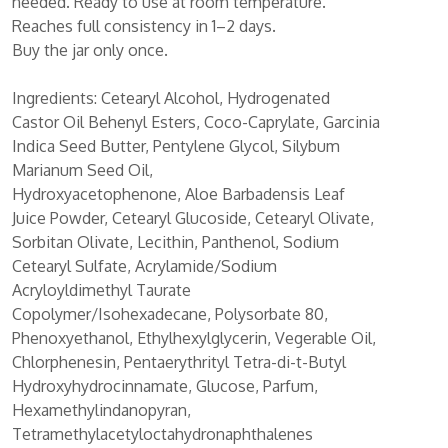
needed. Ready to use at room temperature.
Reaches full consistency in 1–2 days.
Buy the jar only once.
Ingredients: Cetearyl Alcohol, Hydrogenated
Castor Oil Behenyl Esters, Coco-Caprylate, Garcinia
Indica Seed Butter, Pentylene Glycol, Silybum
Marianum Seed Oil,
Hydroxyacetophenone, Aloe Barbadensis Leaf
Juice Powder, Cetearyl Glucoside, Cetearyl Olivate,
Sorbitan Olivate, Lecithin, Panthenol, Sodium
Cetearyl Sulfate, Acrylamide/Sodium
Acryloyldimethyl Taurate
Copolymer/Isohexadecane, Polysorbate 80,
Phenoxyethanol, Ethylhexylglycerin, Vegerable Oil,
Chlorphenesin, Pentaerythrityl Tetra-di-t-Butyl
Hydroxyhydrocinnamate, Glucose, Parfum,
Hexamethylindanopyran,
Tetramethylacetyloctahydronaphthalenes