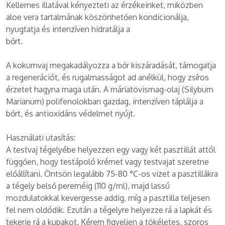
Kellemes illatával kényezteti az érzékeinket, miközben
aloe vera tartalmának köszönhetően kondicionálja,
nyugtatja és intenzíven hidratálja a
bőrt.
A kokumvaj megakadályozza a bőr kiszáradását, támogatja
a regenerációt, és rugalmasságot ad anélkül, hogy zsíros
érzetet hagyna maga után. A máriatövismag-olaj (Silybum
Marianum) polifenolokban gazdag, intenzíven táplálja a
bőrt, és antioxidáns védelmet nyújt.
Használati utasítás:
A testvaj tégelyébe helyezzen egy vagy két pasztillát attól
függően, hogy testápoló krémet vagy testvajat szeretne
előállítani. Öntsön legalább 75-80 °C-os vizet a pasztillákra
a tégely belső pereméig (110 g/ml), majd lassú
mozdulatokkal kevergesse addig, míg a pasztilla teljesen
fel nem oldódik. Ezután a tégelyre helyezze rá a lapkát és
tekerje rá a kupakot. Kérem figyeljen a tökéletes, szoros