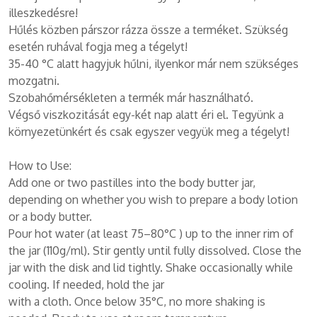
illeszkedésre!
Hűlés közben párszor rázza össze a terméket. Szükség
esetén ruhával fogja meg a tégelyt!
35-40 °C alatt hagyjuk hűlni, ilyenkor már nem szükséges
mozgatni.
Szobahőmérsékleten a termék már használható.
Végső viszkozitását egy-két nap alatt éri el. Tegyünk a
környezetünkért és csak egyszer vegyük meg a tégelyt!
How to Use:
Add one or two pastilles into the body butter jar,
depending on whether you wish to prepare a body lotion
or a body butter.
Pour hot water (at least 75–80°C ) up to the inner rim of
the jar (110g/ml). Stir gently until fully dissolved. Close the
jar with the disk and lid tightly. Shake occasionally while
cooling. If needed, hold the jar
with a cloth. Once below 35°C, no more shaking is