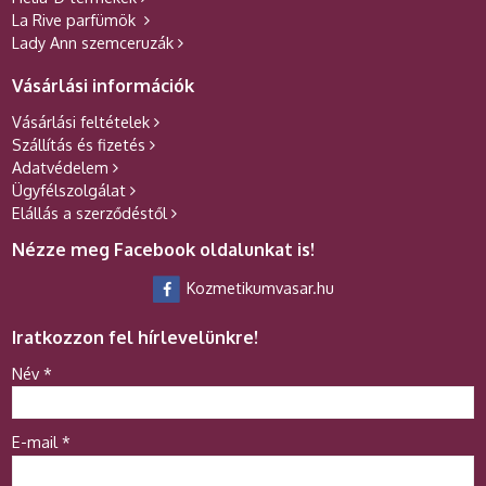
La Rive parfümök
Lady Ann szemceruzák
Vásárlási információk
Vásárlási feltételek
Szállítás és fizetés
Adatvédelem
Ügyfélszolgálat
Elállás a szerződéstől
Nézze meg Facebook oldalunkat is!
Kozmetikumvasar.hu
Iratkozzon fel hírlevelünkre!
-
Név
*
-
E-mail
*