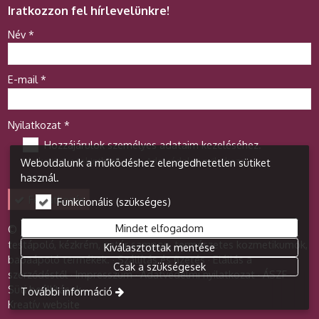
Iratkozzon fel hírlevelünkre!
-
Név
*
-
E-mail
*
-
Nyilatkozat
*
Hozzájárulok személyes adataim kezeléséhez.
Ide kattintva tekinthető meg:
Adatvédelmi nyilatkozat
.
Weboldalunk a működéshez elengedhetetlen sütiket
-
használ.
Feliratkozás
Funkcionális (szükséges)
-
Mindet elfogadom
© 2026 Kozmetikum webáruház - Diamant Bt. Arckrém,
testápoló, kézkrém, natúr sampon, természetes kozmetikumok,
Kiválasztottak mentése
babaápoló termékek.
Szállítás és fizetés
Elállás a
-
Csak a szükségesek
szerződéstől
Impresszum
Adatvédelmi nyilatkozat
ÁSZF
-
Süti beállítások
További információ
Kreatív website