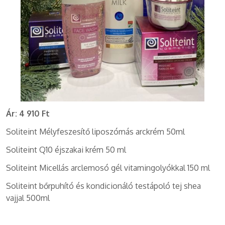
Ár:
4 910 Ft
Soliteint Mélyfeszesítő liposzómás arckrém 50ml
Soliteint Q10 éjszakai krém 50 ml
Soliteint Micellás arclemosó gél vitamingolyókkal 150 ml
Soliteint bőrpuhító és kondicionáló testápoló tej shea
vajjal 500ml