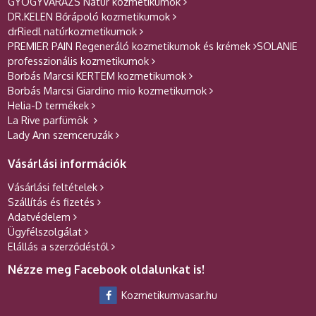
GYÓGYVARÁZS Natúr kozmetikumok
DR.KELEN Bőrápoló kozmetikumok
drRiedl natúrkozmetikumok
PREMIER PAIN Regeneráló kozmetikumok és krémek
SOLANIE
professzionális kozmetikumok
Borbás Marcsi KERTEM kozmetikumok
Borbás Marcsi Giardino mio kozmetikumok
Helia-D termékek
La Rive parfümök
Lady Ann szemceruzák
Vásárlási információk
Vásárlási feltételek
Szállítás és fizetés
Adatvédelem
Ügyfélszolgálat
Elállás a szerződéstől
Nézze meg Facebook oldalunkat is!
Kozmetikumvasar.hu