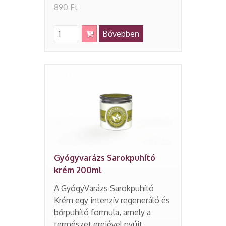
890 Ft
Bővebben
Gyógyvarázs Sarokpuhító
krém 200ml
A GyógyVarázs Sarokpuhító
Krém egy intenzív regeneráló és
bőrpuhító formula, amely a
természet erejével nyújt