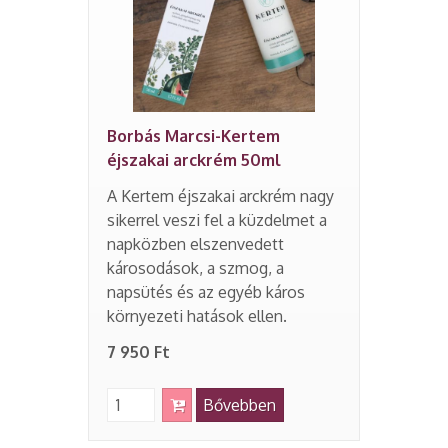
Borbás Marcsi-Kertem
éjszakai arckrém 50ml
A Kertem éjszakai arckrém nagy
sikerrel veszi fel a küzdelmet a
napközben elszenvedett
károsodások, a szmog, a
napsütés és az egyéb káros
környezeti hatások ellen.
7 950 Ft
Bővebben