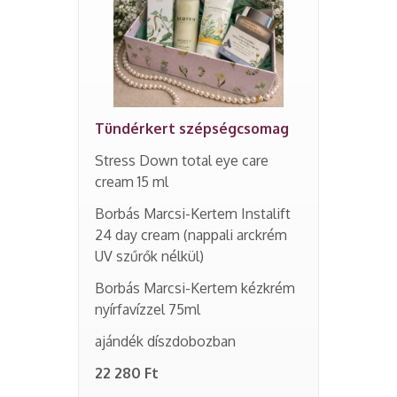
Tündérkert szépségcsomag
Stress Down total eye care
cream 15 ml
Borbás Marcsi-Kertem Instalift
24 day cream (nappali arckrém
UV szűrők nélkül)
Borbás Marcsi-Kertem kézkrém
nyírfavízzel 75ml
ajándék díszdobozban
22 280 Ft