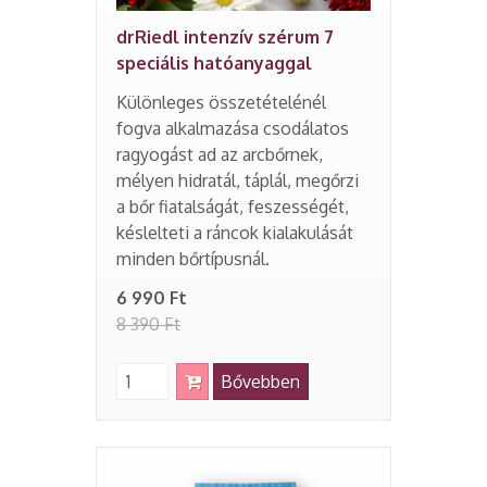
drRiedl intenzív szérum 7
speciális hatóanyaggal
Különleges összetételénél
fogva alkalmazása csodálatos
ragyogást ad az arcbőrnek,
mélyen hidratál, táplál, megőrzi
a bőr fiatalságát, feszességét,
késlelteti a ráncok kialakulását
minden bőrtípusnál.
6 990 Ft
8 390 Ft
Bővebben