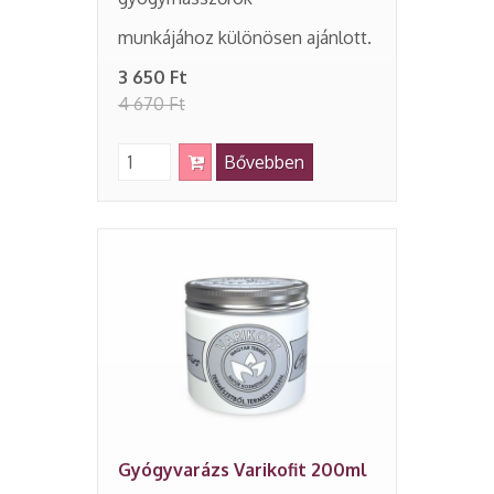
munkájához különösen ajánlott.
3 650 Ft
4 670 Ft
Bővebben
Gyógyvarázs Varikofit 200ml