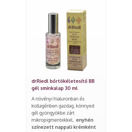
drRiedl bőrtökéletesítő BB
gél sminkalap 30 ml
A növényi hialuronban és
kollagénben gazdag, könnyed
gél gyöngyökbe zárt
mikropigmentekkel,
enyhén
színezett nappali krémként