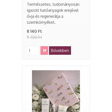
Természetes, tudományosan
igazolt hatóanyagok erejével
óvja és regenerálja a
szemkörnyéket.
8 140 Ft
9 700 Ft
Bővebben