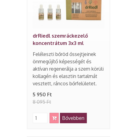
drRiedl szemráckezelő
koncentrátum 3x3 ml
Feléleszti bőröd őssejtjeinek
önmegújító képességét és
aktívan regenerálja a szem körüli
kollagén és elasztin tartalmát
vesztett, ráncos bőrfelületet.
5 950 Ft
8 095 Ft
Bővebben