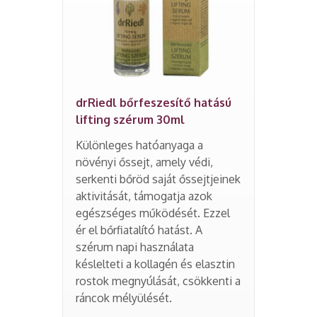
drRiedl bőrfeszesítő hatású
lifting szérum 30ml
Különleges hatóanyaga a
növényi őssejt, amely védi,
serkenti bőröd saját őssejtjeinek
aktivitását, támogatja azok
egészséges működését. Ezzel
ér el bőrfiatalító hatást. A
szérum napi használata
késlelteti a kollagén és elasztin
rostok megnyúlását, csökkenti a
ráncok mélyülését.