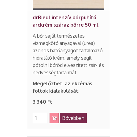
drRiedl intenzív bőrpuhító
arckrém száraz bőrre 50 ml
A bőr saját természetes
vízmegkötő anyagával (urea)
azonos hatóanyagot tartalmazó
hidratáló krém, amely segít
pótolni bőröd elveszített zsír- és
nedvességtartalmát.
Megelőzheti az ekcémás
foltok kialakulását.
3 340 Ft
Bővebben