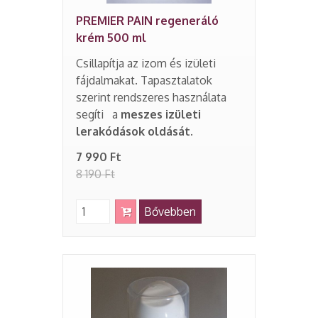
PREMIER PAIN regeneráló
krém 500 ml
Csillapítja az izom és izületi
fájdalmakat. Tapasztalatok
szerint rendszeres használata
segíti a
meszes izületi
lerakódások oldását.
7 990 Ft
8 190 Ft
Bővebben