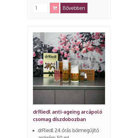
Bővebben
drRiedl anti-ageing arcápoló
csomag díszdobozban
drRiedl 24 órás bőrmegújító
arckrém 50 ml