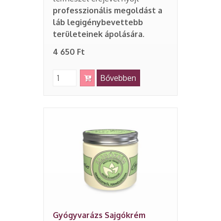
professzionális megoldást a
láb legigénybevettebb
területeinek ápolására.
4 650 Ft
Bővebben
Gyógyvarázs Sajgókrém