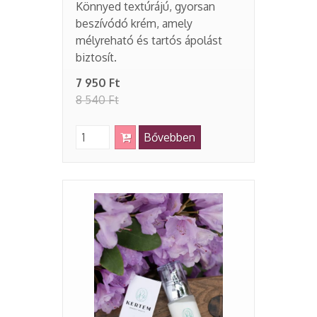
Könnyed textúrájú, gyorsan
beszívódó krém, amely
mélyreható és tartós ápolást
biztosít.
7 950 Ft
8 540 Ft
Bővebben