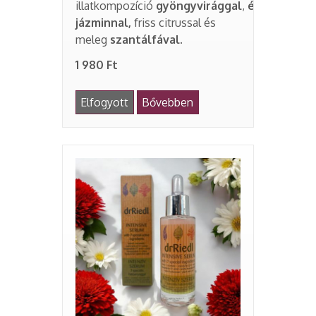
illatkompozíció
gyöngyvirággal
,
édes
jázminnal,
friss citrussal és
meleg
szantálfával.
1 980 Ft
Elfogyott
Bővebben