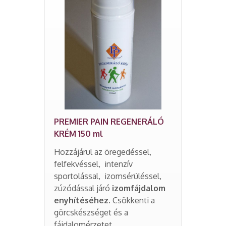
PREMIER PAIN REGENERÁLÓ
KRÉM 150 ml
Hozzájárul az öregedéssel,
felfekvéssel, intenzív
sportolással, izomsérüléssel,
zúzódással járó
izomfájdalom
enyhítéséhez.
C
sökkenti a
görcskészséget és a
fájdalomérzetet.