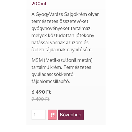
200ml
A GyógyVarázs Sajgókrém olyan
természetes összetevőket,
gyógynövényeket tartalmaz,
melyek köztudottan jótékony
hatással vannak az izom és
ízületi fájdalmak enyhítésére.
MSM (Metil-szulfonil metán)
tartalmú krém. Természetes
gyulladáscsökkentő,
fájdalomcsillapító.
6 490 Ft
9 490 Ft
Bővebben