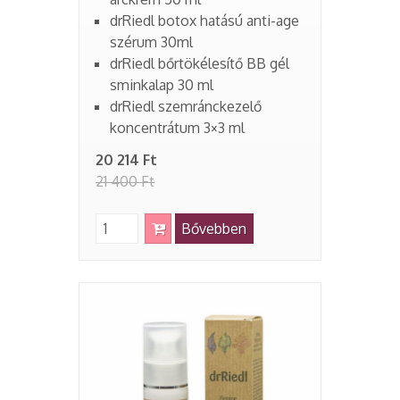
drRiedl botox hatású anti-age
szérum 30ml
drRiedl bőrtökélesítő BB gél
sminkalap 30 ml
drRiedl szemránckezelő
koncentrátum 3×3 ml
20 214 Ft
21 400 Ft
Bővebben