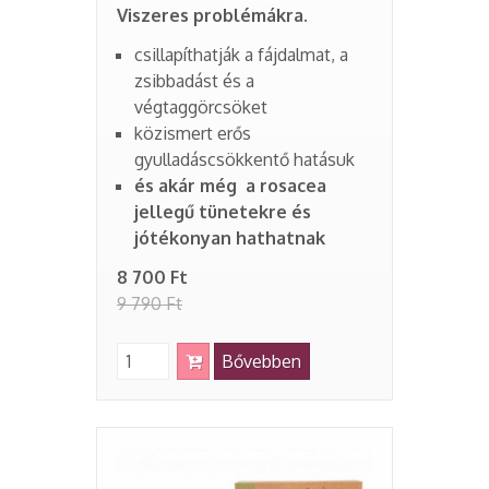
Viszeres problémákra.
csillapíthatják a fájdalmat, a
zsibbadást és a
végtaggörcsöket
közismert erős
gyulladáscsökkentő hatásuk
és akár még a rosacea
jellegű tünetekre és
jótékonyan hathatnak
8 700 Ft
9 790 Ft
Bővebben