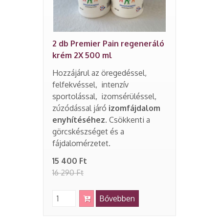
2 db Premier Pain regeneráló
krém 2X 500 ml
Hozzájárul az öregedéssel,
felfekvéssel, intenzív
sportolással, izomsérüléssel,
zúzódással járó
izomfájdalom
enyhítéséhez.
Csökkenti a
görcskészséget és a
fájdalomérzetet.
15 400 Ft
16 290 Ft
Bővebben