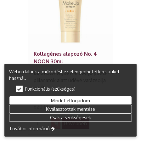
Kollagénes alapozó No. 4
NOON 30ml
Weboldalunk a működéshez elengedhetetlen sütiket
Ez a különleges minőségű púder
használ.
pillanatok alatt üdévé varázsolja
arcát.
Funkcionális (szükséges)
589 Ft
Mindet elfogadom
620 Ft
Kiválasztottak mentése
Csak a szükségesek
Bővebben
További információ