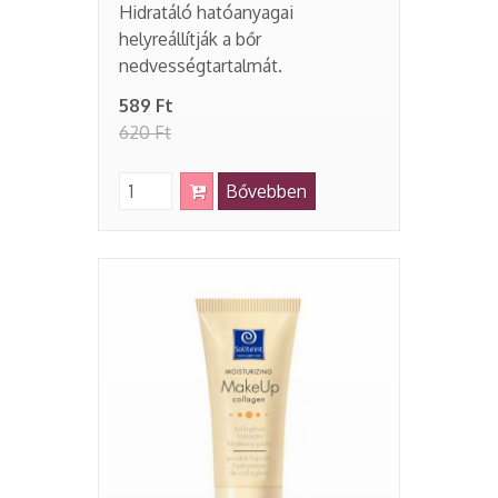
Hidratáló hatóanyagai
helyreállítják a bőr
nedvességtartalmát.
589 Ft
620 Ft
Bővebben