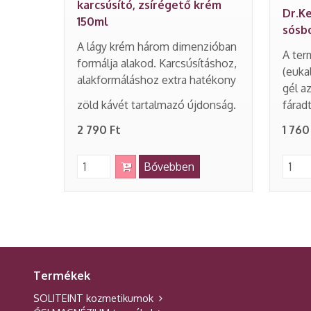
karcsúsító, zsírégető krém
Dr.K
150ml
sósb
A lágy krém három dimenzióban
A te
formálja alakod. Karcsúsításhoz,
(euka
alakformáláshoz extra hatékony
gél az
zöld kávét tartalmazó újdonság.
fárad
2 790 Ft
1 760
Bővebben
Termékek
SOLITEINT kozmetikumok