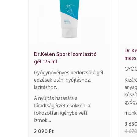
Dr.K
Dr.Kelen Sport Izomlazító
mass
gél 175 ml
GYÓ
Gyógynövényes bedörzsölő gél
edzések utáni nyújtáshoz,
Kizár
lazításhoz.
anyag
készí
A nyújtás hatására a
gyóg
fáradtságérzet csökken, a
fokozottan igénybe vett
munká
izmok...
3 650
2 090 Ft
4 670