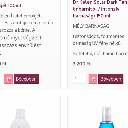
Dr.Kelen Solar Dark Tan
gél 100ml
önbarnító- / intenzív
Kelen Ízület emulgélt
barnaság/ 150 ml
ti- és izomfájdalom esetén
MÉLY BARNASÁG
A
írozza a bőrbe.
Biztonságos, foltmentes
ítménnyel
végzett
barnaság UV fény nélkül
sszázs enyhülést
.
Sötétebb, már barnult bőrr
 Ft
3 200 Ft
Bővebben
Bővebben