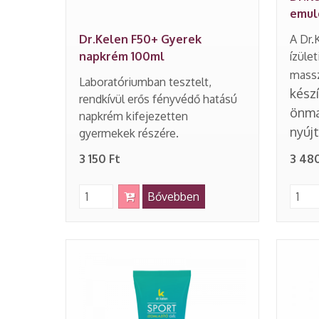
emul
Dr.Kelen F50+ Gyerek
A Dr.
napkrém 100ml
ízüle
massz
Laboratóriumban tesztelt,
kész
rendkívül erős fényvédő hatású
önma
napkrém kifejezetten
nyújt
gyermekek részére.
3 150 Ft
3 480
Bővebben