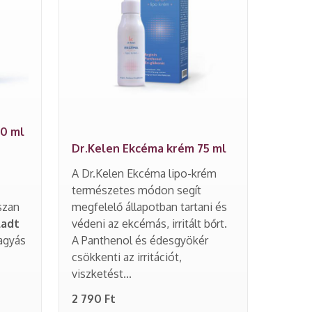
50 ml
Dr.Kelen Ekcéma krém 75 ml
A Dr.Kelen Ekcéma lipo-krém
természetes módon segít
szan
megfelelő állapotban tartani és
ladt
védeni az ekcémás, irritált bőrt.
fagyás
A Panthenol és édesgyökér
csökkenti az irritációt,
viszketést...
2 790 Ft