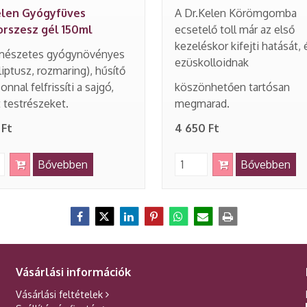
elen Gyógyfüves
A Dr.Kelen Körömgomba
orszesz gél 150ml
ecsetelő toll már az első
kezeléskor kifejti hatását, 
rmészetes gyógynövényes
ezüskolloidnak
liptusz, rozmaring), hűsítő
onnal felfrissíti a sajgó,
köszönhetően tartósan
t testrészeket.
megmarad.
 Ft
4 650 Ft
Bővebben
Bővebben
Vásárlási információk
Vásárlási feltételek