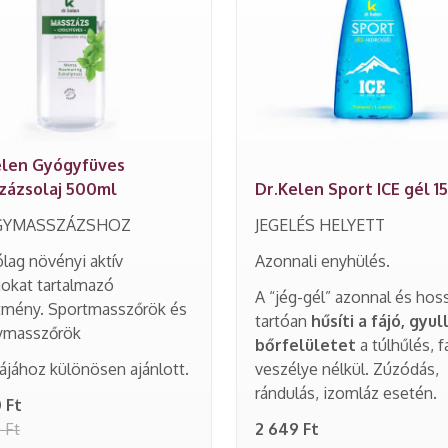
elen Gyógyfüves
zázsolaj 500ml
Dr.Kelen Sport ICE gél 1
GYMASSZÁZSHOZ
JEGELÉS HELYETT
ólag növényi aktív
Azonnali enyhülés.
okat tartalmazó
A “jég-gél” azonnal és hos
tmény. Sportmasszőrök és
tartóan
hűsíti a fájó, gyul
ymasszőrök
bőrfelületet
a túlhűlés, 
jához különösen ajánlott.
veszélye nélkül. Zúzódás,
rándulás, izomláz esetén.
 Ft
 Ft
2 649 Ft