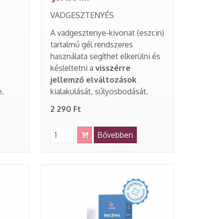
VADGESZTENYÉS
A vadgesztenye-kivonat (eszcin)
tartalmú gél rendszeres
használata segíthet elkerülni és
késleltetni a
visszérre
jellemző elváltozások
e.
kialakulását, súlyosbodását.
2 290 Ft
Bővebben