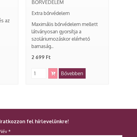
BŐRVÉDELEM
Extra bőrvédelem
és az
Maximális bőrvédelem mellett
látványosan gyorsítja a
szoláriumozáskor elérhető
barnaság..
2 699 Ft
Bővebben
Iratkozzon fel hírlevelünkre!
-
Név
*