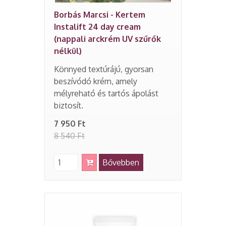
Borbás Marcsi - Kertem
Instalift 24 day cream
(nappali arckrém UV szűrők
nélkül)
Könnyed textúrájú, gyorsan
beszívódó krém, amely
mélyreható és tartós ápolást
biztosít.
7 950 Ft
8 540 Ft
Bővebben