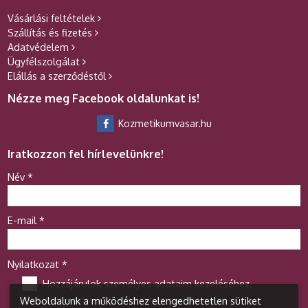
Vásárlási feltételek
Szállítás és fizetés
Adatvédelem
Ügyfélszolgálat
Elállás a szerződéstől
Nézze meg Facebook oldalunkat is!
Kozmetikumvasar.hu
Iratkozzon fel hírlevelünkre!
-
Név
*
-
E-mail
*
-
Nyilatkozat
*
Hozzájárulok személyes adataim kezeléséhez.
Ide kattintva tekinthető meg:
Adatvédelmi nyilatkozat
.
Weboldalunk a működéshez elengedhetetlen sütiket
-