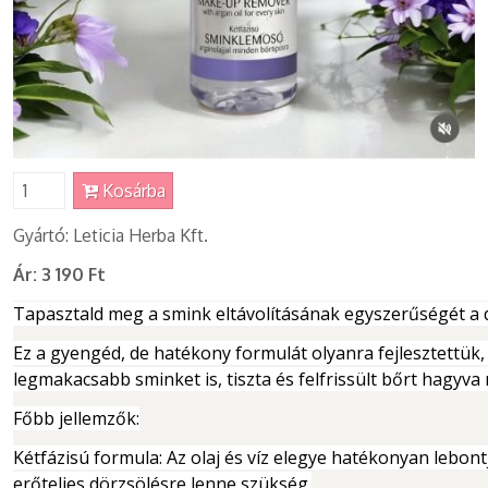
Kosárba
Gyártó: Leticia Herba Kft.
Ár:
3 190 Ft
Tapasztald meg a smink eltávolításának egyszerűségét a d
Ez a gyengéd, de hatékony formulát olyanra fejlesztettük,
legmakacsabb sminket is, tiszta és felfrissült bőrt hagyva
Főbb jellemzők:
Kétfázisú formula: Az olaj és víz elegye hatékonyan lebont
erőteljes dörzsölésre lenne szükség.