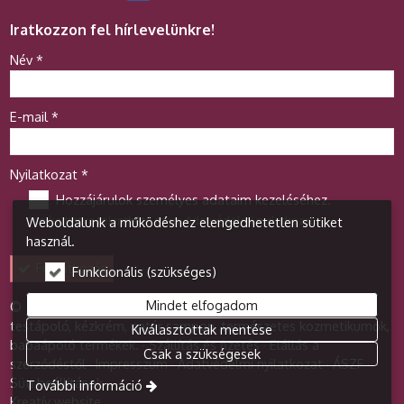
Iratkozzon fel hírlevelünkre!
-
Név
*
-
E-mail
*
-
Nyilatkozat
*
Hozzájárulok személyes adataim kezeléséhez.
Ide kattintva tekinthető meg:
Adatvédelmi nyilatkozat
.
Weboldalunk a működéshez elengedhetetlen sütiket
-
használ.
Feliratkozás
Funkcionális (szükséges)
-
Mindet elfogadom
© 2026 Kozmetikum webáruház - Diamant Bt. Arckrém,
testápoló, kézkrém, natúr sampon, természetes kozmetikumok,
Kiválasztottak mentése
babaápoló termékek.
Szállítás és fizetés
Elállás a
-
Csak a szükségesek
szerződéstől
Impresszum
Adatvédelmi nyilatkozat
ÁSZF
-
Süti beállítások
További információ
Kreatív website