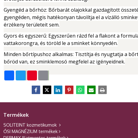
Gyengéd a bőrhöz: Bőrbarát olajokkal gazdagított össze
gyengéden, mégis hatékonyan távolítja el a vízálló sminket
érzékeny területeit sem.
Gyors és egyszerű: Egyszerűen rázd fel a flakont a formula
vattakorongra, és töröld le a sminket könnyedén.
Minden bőrtípushoz alkalmas: Tisztítja és nyugtatja a bőrt
bőröd van, ez sminklemosó megfelel az igényeidnek.
F
T
P
E
a
w
i
l
c
i
n
ő
e
t
t
n
b
t
e
o
e
r
o
r
e
k
s
t
Termékek
SOLITEINT kozmetikumok
ŐSI MAGNÉZIUM termékek
DERMAX Illatmentes termékek