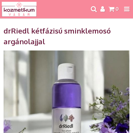
0
drRiedl kétfázisú sminklemosó
argánolajjal