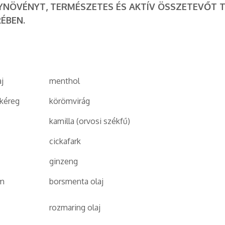
NÖVÉNYT, TERMÉSZETES ÉS AKTÍV ÖSSZETEVŐT 
ÉBEN.
j
menthol
 kéreg
körömvirág
kamilla (orvosi székfű)
cickafark
ginzeng
im
borsmenta olaj
rozmaring olaj