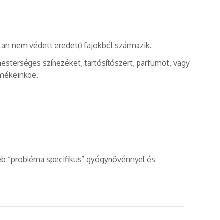
an nem védett eredetű fajokból származik.
sterséges színezéket, tartósítószert, parfümöt, vagy
rmékeinkbe.
éb “probléma specifikus” gyógynövénnyel és