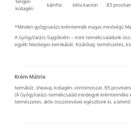
tengeri
kámfor
béta karotin
B5 provita
kollagén
*Minden gyógyvarázs krémtermék magas minőségű Marico
A GyógyVarázs Sajgókrém – mint termékcsaládunk össze
egyéb felesleges kemikáliát. Kizárólag természetes, k
Krém Mátrix
termálvíz, sheavaj, kollagén, vörösmoszat, B5 provitam
(A GyógyVarázs termékcsalád mindegyik krémterméke e
természetes, aktív összetevővel egészítünk ki, a lehet