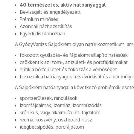
40 természetes, aktív hatóanyaggal
Bevizsgált és engedélyezett
Prémium minőség
Azonnali házhozszállítás
Egyedi díszdobozban
A GyógyVarázs Sajgókrém olyan natúr kozmetikum, am
fokozott gyulladás- és fájdalomcsillapító hatásúak
csökkentik az izom-, az ízületi- és porcfájdalmakat
hűtik a bőrfelületet és fokozzák a vérbőséget
fokozzák a hatóanyagok felszívódását és a bőr mély 
A Sajgókrém hatóanyagai a következő problémák esetén 
sportsérülések, rándulások
izomfájdalmak, izomláz, izomhúzódás
krónikus, vagy alkalmi ízületi fájdalom
reuma, köszvény, oszteoarthritisz
idegbecsípődés. porcfájdalom