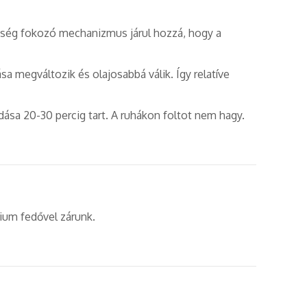
őség fokozó mechanizmus járul hozzá, hogy a
a megváltozik és olajosabbá válik. Így relatíve
dása 20-30 percig tart. A ruhákon foltot nem hagy.
ium fedővel zárunk.