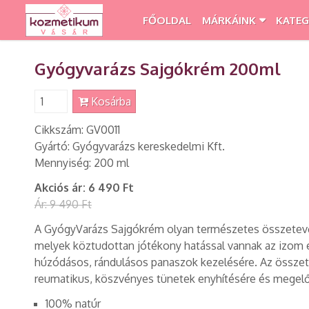
FŐOLDAL
MÁRKÁINK
KATEG
Gyógyvarázs Sajgókrém 200ml
Kosárba
Cikkszám: GV0011
Gyártó: Gyógyvarázs kereskedelmi Kft.
Mennyiség: 200 ml
Akciós ár:
6 490 Ft
Ár:
9 490 Ft
A GyógyVarázs Sajgókrém olyan természetes összetev
melyek köztudottan jótékony hatással vannak az izom és
húzódásos, rándulásos panaszok kezelésére. Az összete
reumatikus, köszvényes tünetek enyhítésére és megel
100% natúr