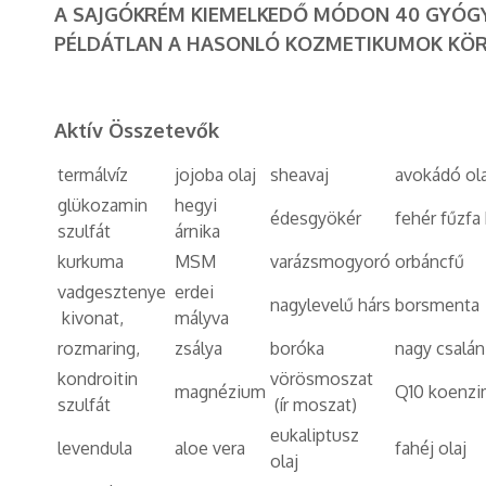
A SAJGÓKRÉM KIEMELKEDŐ MÓDON 40 GYÓGY
PÉLDÁTLAN A HASONLÓ KOZMETIKUMOK KÖR
Aktív Összetevők
termálvíz
jojoba olaj
sheavaj
avokádó ola
glükozamin
hegyi
édesgyökér
fehér fűzfa
szulfát
árnika
kurkuma
MSM
varázsmogyoró
orbáncfű
vadgesztenye
erdei
nagylevelű hárs
borsmenta
kivonat,
mályva
rozmaring,
zsálya
boróka
nagy csalán
kondroitin
vörösmoszat
magnézium
Q10 koenz
szulfát
(ír moszat)
eukaliptusz
levendula
aloe vera
fahéj olaj
olaj