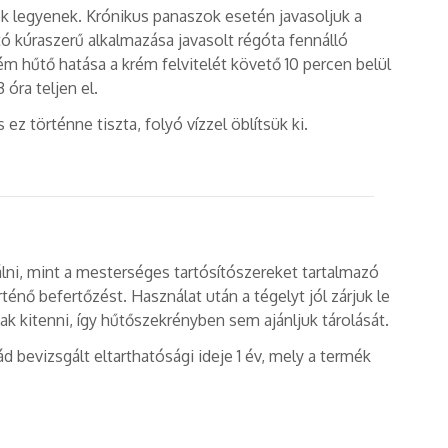
tók legyenek. Krónikus panaszok esetén javasoljuk a
tó kúraszerű alkalmazása javasolt régóta fennálló
 hűtő hatása a krém felvitelét követő 10 percen belül
óra teljen el.
z történne tiszta, folyó vízzel öblítsük ki.
álni, mint a mesterséges tartósítószereket tartalmazó
nő befertőzést. Használat után a tégelyt jól zárjuk le
k kitenni, így hűtőszekrényben sem ajánljuk tárolását.
evizsgált eltarthatósági ideje 1 év, mely a termék