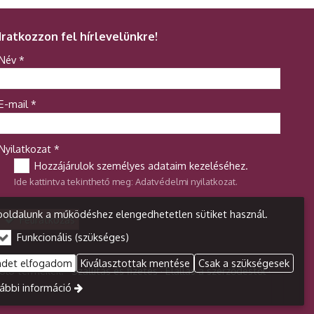
Iratkozzon fel hírlevelünkre!
-
Név
*
-
E-mail
*
-
Nyilatkozat
*
Hozzájárulok személyes adataim kezeléséhez.
Ide kattintva tekinthető meg:
Adatvédelmi nyilatkozat
.
-
oldalunk a működéshez elengedhetetlen sütiket használ.
Feliratkozás
Funkcionális (szükséges)
-
ndet elfogadom
Kiválasztottak mentése
Csak a szükségesek
oló termékek.
Szállítás és fizetés
Elállás a szerződéstől
-
ábbi információ
-