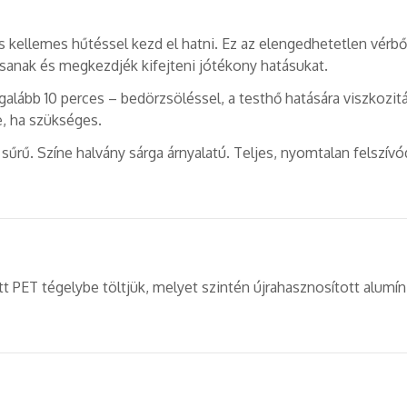
 kellemes hűtéssel kezd el hatni. Ez az elengedhetetlen vérb
sanak és megkezdjék kifejteni jótékony hatásukat.
lább 10 perces – bedörzsöléssel, a testhő hatására viszkozitás
, ha szükséges.
sűrű. Színe halvány sárga árnyalatú. Teljes, nyomtalan felszívó
 PET tégelybe töltjük, melyet szintén újrahasznosított alumín