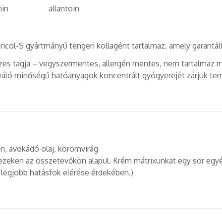
min
allantoin
l-S gyártmányú tengeri kollagént tartalmaz, amely garantált
s tagja – vegyszermentes, allergén mentes, nem tartalmaz me
iváló minőségű hatóanyagok koncentrált gyógyerejét zárjuk te
in, avokádó olaj, körömvirág
zeken az összetevőkön alapul. Krém mátrixunkat egy sor egy
ő legjobb hatásfok elérése érdekében.)