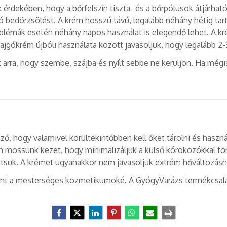
 érdekében, hogy a bőrfelszín tiszta- és a bőrpólusok átjárha
ó bedörzsölést. A krém hosszú távú, legalább néhány hétig tar
mák esetén néhány napos használat is elegendő lehet. A krém
jgókrém újbóli használata között javasoljuk, hogy legalább 2-3 
arra, hogy szembe, szájba és nyílt sebbe ne kerüljön. Ha mégis e
ző, hogy valamivel körültekintőbben kell őket tárolni és haszn
mossunk kezet, hogy minimalizáljuk a külső kórokozókkal törté
artsuk. A krémet ugyanakkor nem javasoljuk extrém hőváltozásna
int a mesterséges kozmetikumoké. A GyógyVarázs termékcsalád b