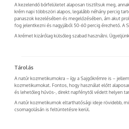
A kezelendő bőrfelületet alaposan tisztítsuk meg, annak
krém napi többszöri alapos, legalább néhány percig tart
panaszok kezelésében és megelőzésében, ám akut problé
fog jelentkezni és nagyjából 50-60 percig érezhető. A Sa
A krémet kizárólag külsőleg szabad használni. Ügyeljünk 
Tárolás
A natúr kozmetikumokra – így a Sajgókrémre is – jellem
kozmetikumokat. Fontos, hogy használat előtt alaposan 
és lehetőleg hűvös-, direkt napfénytől védett helyen t
A natúr kozmetikumok eltarthatósági ideje rövidebb, m
csomagolásán is feltüntetésre kerül.