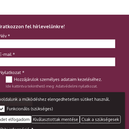
Iratkozzon fel hírlevelünkre!
-
Név
*
-
E-mail
*
-
Nyilatkozat
*
Hozzájárulok személyes adataim kezeléséhez.
Ide kattintva tekinthető meg:
Adatvédelmi nyilatkozat
.
-
oldalunk a működéshez elengedhetetlen sütiket használ.
Feliratkozás
Funkcionális (szükséges)
-
ndet elfogadom
Kiválasztottak mentése
Csak a szükségesek
oló termékek.
Szállítás és fizetés
Elállás a szerződéstől
-