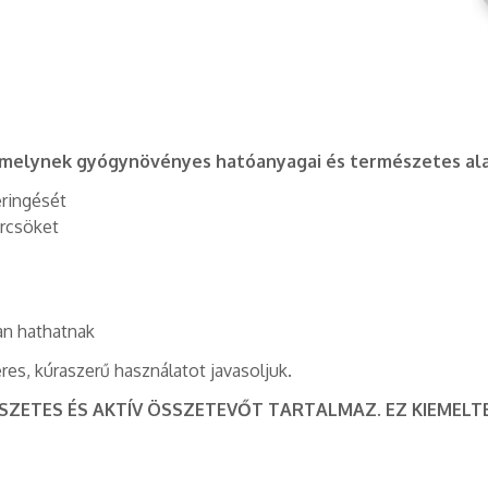
 amelynek gyógynövényes hatóanyagai és természetes al
eringését
örcsöket
an hathatnak
s, kúraszerű használatot javasoljuk.
ÉSZETES ÉS AKTÍV ÖSSZETEVŐT TARTALMAZ. EZ KIEME