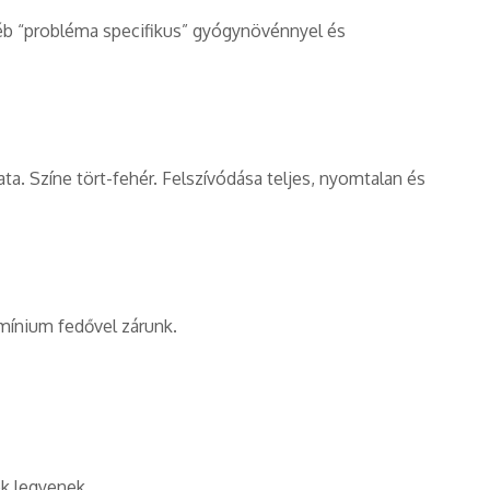
éb “probléma specifikus” gyógynövénnyel és
ta. Színe tört-fehér. Felszívódása teljes, nyomtalan és
umínium fedővel zárunk.
ók legyenek.