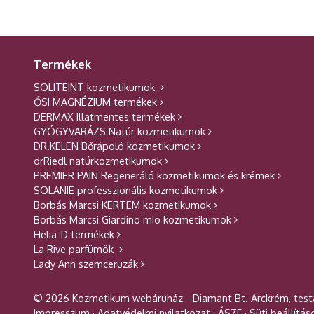
Termékek
SOLITEINT kozmetikumok
ŐSI MAGNÉZIUM termékek
DERMAX Illatmentes termékek
GYÓGYVARÁZS Natúr kozmetikumok
DR.KELEN Bőrápoló kozmetikumok
drRiedl natúrkozmetikumok
PREMIER PAIN Regeneráló kozmetikumok és krémek
SOLANIE professzionális kozmetikumok
Borbás Marcsi KERTEM kozmetikumok
Borbás Marcsi Giardino mio kozmetikumok
Helia-D termékek
La Rive parfümök
Lady Ann szemceruzák
© 2026 Kozmetikum webáruház - Diamant Bt. Arckrém, test
Impresszum
Adatvédelmi nyilatkozat
ÁSZF
Süti beállítás