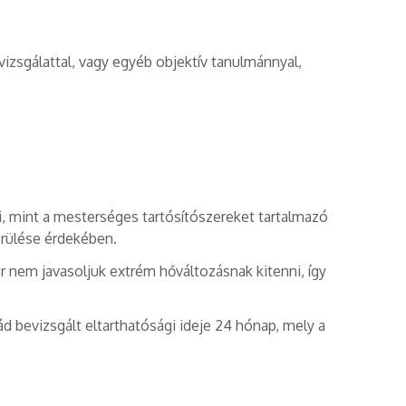
izsgálattal, vagy egyéb objektív tanulmánnyal,
ni, mint a mesterséges tartósítószereket tartalmazó
erülése érdekében.
or nem javasoljuk extrém hőváltozásnak kitenni, így
bevizsgált eltarthatósági ideje 24 hónap, mely a