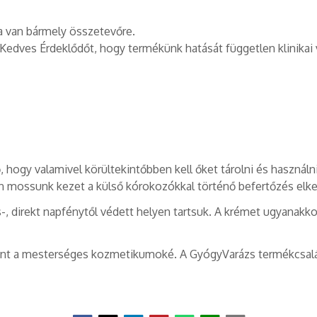
a van bármely összetevőre.
edves Érdeklődőt, hogy termékünk hatását független klinikai v
ő, hogy valamivel körültekintőbben kell őket tárolni és használ
n mossunk kezet a külső kórokozókkal történő befertőzés elk
ös-, direkt napfénytől védett helyen tartsuk. A krémet ugyanakk
int a mesterséges kozmetikumoké. A GyógyVarázs termékcsalád 