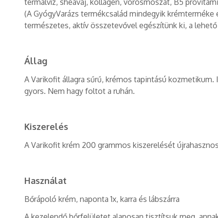
termálvíz, sheavaj, kollagén, vörösmoszat, B5 provitam
(A GyógyVarázs termékcsalád mindegyik krémterméke e
természetes, aktív összetevővel egészítünk ki, a lehet
Állag
A Varikofit állagra sűrű, krémos tapintású kozmetikum. I
gyors. Nem hagy foltot a ruhán.
Kiszerelés
A Varikofit krém 200 grammos kiszerelését újrahasznosí
Használat
Bőrápoló krém, naponta 1x, karra és lábszárra
A kezelendő bőrfelületet alaposan tisztítsuk meg, annak