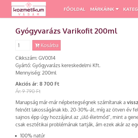
FŐOLDAL
MÁRKÁINK
KATEG
Gyógyvarázs Varikofit 200ml
Kosárba
Cikkszám: GV0014
Gyártó: Gyógyvarázs kereskedelmi Kft.
Mennyiség: 200ml
Akciós ár:
8 700 Ft
Ár:
9 790 Ft
Manapság már-már népbetegségnek számítanak a
viss
felnőtt lakosságának kb. 20-30%-át, míg az ötven év fel
sajnos épp úgy hozzájárul az „ülő életmód”, mint a gene
csak esztétikai problémának tartják, ám ezek akár az e
100% natúr