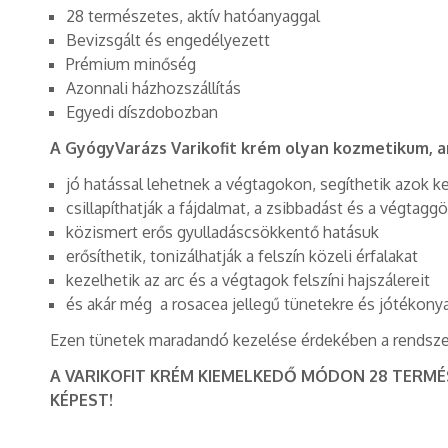
28 természetes, aktív hatóanyaggal
Bevizsgált és engedélyezett
Prémium minőség
Azonnali házhozszállítás
Egyedi díszdobozban
A GyógyVarázs Varikofit krém olyan kozmetikum,
jó hatással lehetnek a végtagokon, segíthetik azok k
csillapíthatják a fájdalmat, a zsibbadást és a végtagg
közismert erős gyulladáscsökkentő hatásuk
erősíthetik, tonizálhatják a felszín közeli érfalakat
kezelhetik az arc és a végtagok felszíni hajszálereit
és akár még a rosacea jellegű tünetekre és jótékony
Ezen tünetek maradandó kezelése érdekében a rendszere
A VARIKOFIT KRÉM KIEMELKEDŐ MÓDON 28 TERM
KÉPEST!