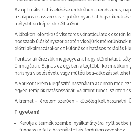
Az optimális hatás elérése érdekében a rendszeres, nap
az alapos masszírozás is jótékonyan hat hajszálerek és
mélyebben képesek célba érni.
A lábakon jelentkező visszeres vénatágulatok esetén ig
hosszabb üléskényszer esetén viseljünk méretünknek me
előtti alkalmazásakor ez különösen hatásos terápiás kie
Fontosnak érezzük megjegyezni, hogy előrehaladt, súl
önmagában. Sajnos ez ügyben a legtöbb kozmetikum gyár
harisnya viselésével), vagy műtéti beavatkozással lehet
A Varikofit krém kiegészítő használata azonban még ez
egyéb terápiák hatásosságát, valamint tüneti szinten c
A krémet – értelem szerűen – külsőleg kell használni. Üg
Figyelem!
Kerülje a termék szembe, nyálkahártyára, nyílt sebbe 
függessze fel a használatot és forduljon orvoshoz.