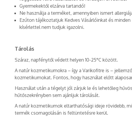
Gyermekektől elzárva tartandó!
Ne használja a terméket, amennyiben ismert allergiáj
Ezúton tájékoztatjuk Kedves Vásárlóinkat és minden K
kísérlettel nem tudjuk igazolni.
Tárolás
Száraz, napfénytől védett helyen 10-25°C között.
A natúr kozmetikumokra – így a Varikofitre is – jellemz
kozmetikumokat. Fontos, hogy használat előtt alaposa
Használat után a tégelyt jól zárjuk le és lehetőleg hűv
hűtőszekrényben sem ajánljuk tárolását.
A natúr kozmetikumok eltarthatósági ideje rövidebb, m
termék csomagolásán is feltüntetésre kerül.