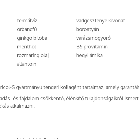
termálvíz
vadgesztenye kivonat
orbáncfű
borostyán
ginkgo biloba
varázsmogyoró
menthol
B5 provitamin
rozmaring olaj
hegyi árnika
allantoin
l-S gyártmányú tengeri kollagént tartalmaz, amely garantált
ladás- és fájdalom csökkentő, élénkítő tulajdonságaikról ismer
okás alkalmazni.