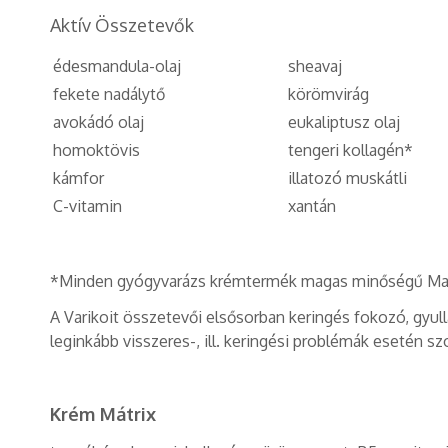
Aktív Összetevők
édesmandula-olaj
sheavaj
fekete nadálytő
körömvirág
avokádó olaj
eukaliptusz olaj
homoktövis
tengeri kollagén*
kámfor
illatozó muskátli
C-vitamin
xantán
*Minden gyógyvarázs krémtermék magas minőségű Marico
A Varikoit összetevői elsősorban keringés fokozó, gyul
leginkább visszeres-, ill. keringési problémák esetén sz
Krém Mátrix