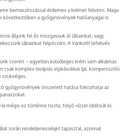
ületre bemaszírozással érdemes a krémet felvinni. Maga
ának következtében a gyógynövények hatóanyagai is
cre álljunk fel és mozgassuk át lábainkat, vagy
ezzünk lábainkat felpócolni. A Varikofit lefekvés
ünk szerint – egyetlen külsőleges krém sem alkalmas
 csak komplex terápiás eljárásokkal (pl. komperssziós
ió szükséges.
ható gyógynövények összetett hatása fokozhatja az
 panaszokat.
a mégis ez történne tiszta, folyó vízzel öblítsük ki.
nálat során rendellenességet tapasztal, azonnal