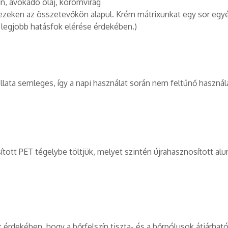
in, avokádó olaj, körömvirág
zeken az összetevőkön alapul. Krém mátrixunkat egy sor egy
ő legjobb hatásfok elérése érdekében.)
llata semleges, így a napi használat során nem feltűnő használa
tott PET tégelybe töltjük, melyet szintén újrahasznosított al
 érdekében, hogy a bőrfelszín tiszta- és a bőrpólusok átjárhat