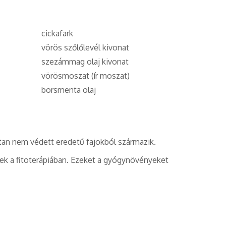
cickafark
vörös szőlőlevél kivonat
szezámmag olaj kivonat
vörösmoszat (ír moszat)
borsmenta olaj
an nem védett eredetű fajokból származik.
tek a fitoterápiában. Ezeket a gyógynövényeket