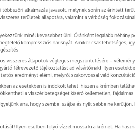
i többszöri alkalmazás javasolt, melynek során az érintett ter
 visszeres területek állapotára, valamint a vérbőség fokozás
yekezzünk minél kevesebbet ülni. Óránként legalább néhány per
gfelelő kompressziós harisnyát. Amikor csak lehetséges, igyek
gészítés.
yos visszeres állapotok végleges megszüntetésére – vélemény
tó félrevezető tájékoztatást ad vásárlóinak! Ilyen esetekben
 tartós eredményt elérni, melyről szakorvossal való konzultác
ekben az esetekben is indokolt lehet, hiszen a krémben talál
sökkentheti a visszér betegséget kísérő kellemetlen, fájdalmas
yeljünk arra, hogy szembe, szájba és nyílt sebbe ne kerüljön. H
jutását! Ilyen esetben folyó vízzel mossa ki a krémet. Ha hasz