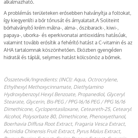
alkalmazható.
A problémás területeken erősebben halványítja a foltokat,
így kiegyenlíti a bőr tónusát és árnyalatait.A Soliteint
bőrhalványító krém málna-, alma-, őszibarack-, kiwi-,
papaya-, uborka- és eperkivonatai antioxidáns hatásúak,
valamint tovább erősítik a fehérítő hatást a C-vitamin és az
AHA tartalomnak köszönhetően. Eközben gyengéden
hidratál és táplál, selymes hatást kölcsönöz a bőrnek.
Összetevők/Ingredients:
(INCI): Aqua, Octrocrylene,
Ethylhexyl Methoxycinnamate, Diethylamino
Hydroxybenzoyl Hexyl Benzoate, Propanediol, Glyceryl
Stearate, Glycerin, Bis-PEG / PPG-16/16 PEG / PPG 16/16
Dimethicone, Cyclopentasiloxane, Ceteareth-25, Cetearyl
Alcohol, Polysorbate 80, Dimethicone, Phenoxyethanol,
Boerhavia Diffusa Root Extract, Fragaria Vesca Extract,
Actinidia Chinensis Fruit Extract, Pyrus Malus Extract,