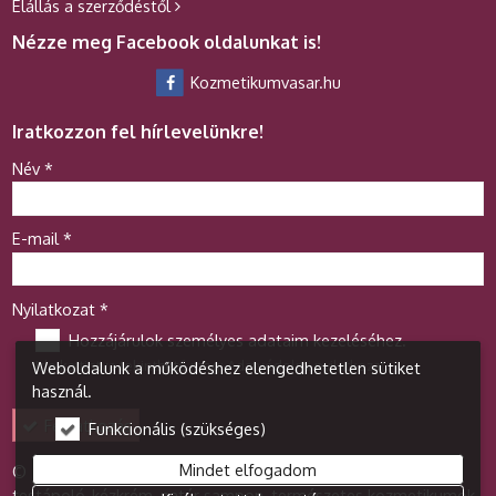
Elállás a szerződéstől
Nézze meg Facebook oldalunkat is!
Kozmetikumvasar.hu
Iratkozzon fel hírlevelünkre!
-
Név
*
-
E-mail
*
-
Nyilatkozat
*
Hozzájárulok személyes adataim kezeléséhez.
Ide kattintva tekinthető meg:
Adatvédelmi nyilatkozat
.
Weboldalunk a működéshez elengedhetetlen sütiket
-
használ.
Feliratkozás
Funkcionális (szükséges)
-
Mindet elfogadom
© 2026 Kozmetikum webáruház - Diamant Bt. Arckrém,
testápoló, kézkrém, natúr sampon, természetes kozmetikumok,