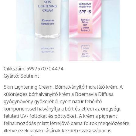
Cikkszám: 5997570704474
Gyártó: Soliteint
Skin Lightening Cream. Bőrhalványító hidratáló krém. A
különleges bőrhalványító krém a Boerhavia Diffusa
gyógynövény gyökeréből nyert natúr fehérítő
komponenssel halványítja a bőrt és elfedi az öregségi,
felületi UV- foltokat és pöttyöket. A krém a pigment
felhalmozódás miatt létrejövő barna foltok megelőzésére,
illetve ezek kialakulásának kezdeti szakaszában is