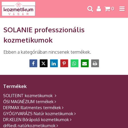
0
SOLANIE professzionális
kozmetikumok
Ebben a kategóriában nincsenek termékek.
Termékek
SOLITEINT kozmetikumok
ŐSI MAGNÉZIUM termékek
DERMAX Illatmentes termékek
GYÓGYVARÁZS Natúr kozmetikumok
DR.KELEN Bőrápoló kozmetikumok
drRiedl natúrkozmetikumok